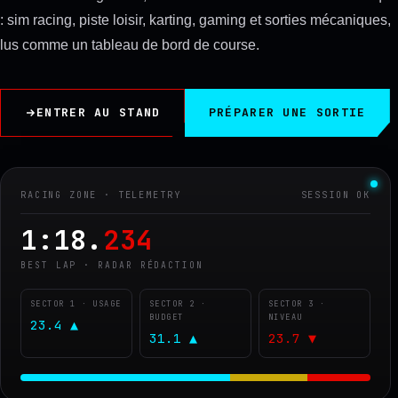
: sim racing, piste loisir, karting, gaming et sorties mécaniques,
lus comme un tableau de bord de course.
ENTRER AU STAND
PRÉPARER UNE SORTIE
RACING ZONE · TELEMETRY
SESSION OK
1:18.
234
BEST LAP · RADAR RÉDACTION
SECTOR 1 · USAGE
SECTOR 2 ·
SECTOR 3 ·
BUDGET
NIVEAU
23.4
31.1
23.7