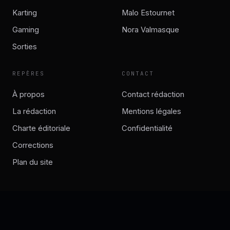
Karting
Malo Estournet
Gaming
Nora Valmasque
Sorties
REPÈRES
CONTACT
À propos
Contact rédaction
La rédaction
Mentions légales
Charte éditoriale
Confidentialité
Corrections
Plan du site
© RACING ZONE — GUIDES RACING & PILOTAGE LOISIR
RZ · LAT 43.7° / LON 7.4° · APEX