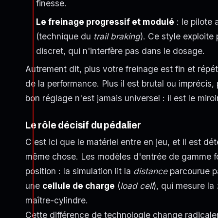
finesse.
Le freinage progressif et modulé
: le pilote
(technique du
trail braking
). Ce style exploite
discret, qui n'interfère pas dans le dosage.
Autrement dit, plus votre freinage est fin et répé
de la performance. Plus il est brutal ou imprécis
bon réglage n'est jamais universel : il est le miroi
Le rôle décisif du pédalier
C'est ici que le matériel entre en jeu, et il est 
même chose. Les modèles d'entrée de gamme fon
position : la simulation lit la
distance
parcourue pa
une
cellule de charge
(
load cell
), qui mesure la
maître-cylindre.
Cette différence de technologie change radicalem