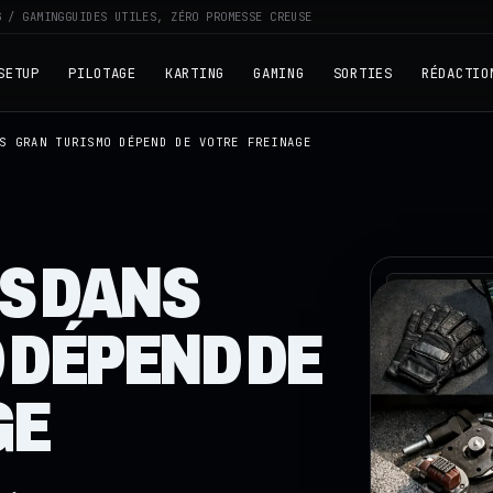
G / GAMING
GUIDES UTILES, ZÉRO PROMESSE CREUSE
SETUP
PILOTAGE
KARTING
GAMING
SORTIES
RÉDACTIO
S GRAN TURISMO DÉPEND DE VOTRE FREINAGE
S DANS
RZ · TELEME
 DÉPEND DE
GE