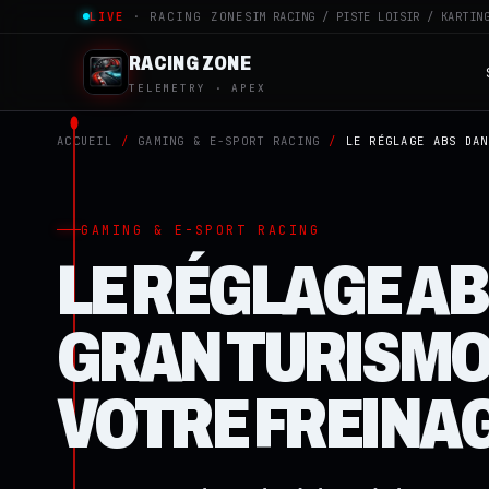
LIVE
· RACING ZONE
SIM RACING / PISTE LOISIR / KARTIN
RACING ZONE
TELEMETRY · APEX
ACCUEIL
/
GAMING & E-SPORT RACING
/
LE RÉGLAGE ABS DAN
GAMING & E-SPORT RACING
LE RÉGLAGE AB
GRAN TURISMO
VOTRE FREINA