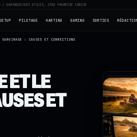
G / GAMING
GUIDES UTILES, ZÉRO PROMESSE CREUSE
SETUP
PILOTAGE
KARTING
GAMING
SORTIES
RÉDACTIO
 SURVIRAGE : CAUSES ET CORRECTIONS
 ET LE
RZ · TELEME
AUSES ET