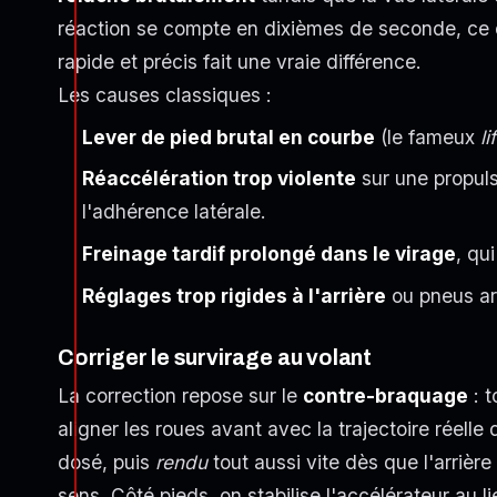
réaction se compte en dixièmes de seconde, ce q
rapide et précis fait une vraie différence.
Les causes classiques :
Lever de pied brutal en courbe
(le fameux
li
Réaccélération trop violente
sur une propulsi
l'adhérence latérale.
Freinage tardif prolongé dans le virage
, qu
Réglages trop rigides à l'arrière
ou pneus arr
Corriger le survirage au volant
La correction repose sur le
contre-braquage
: t
aligner les roues avant avec la trajectoire réelle 
dosé, puis
rendu
tout aussi vite dès que l'arrière
sens. Côté pieds, on stabilise l'accélérateur au l