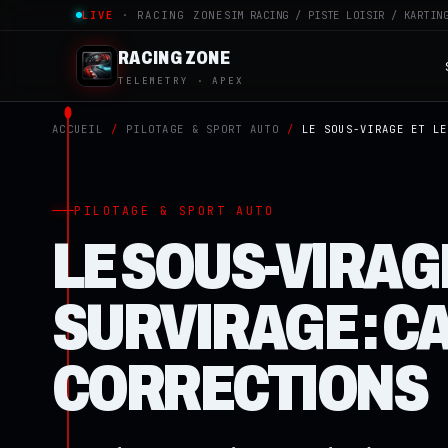
LIVE
· RACING ZONE
SIM RACING / PISTE LOISIR / KARTIN
RACING ZONE
TELEMETRY · APEX
ACCUEIL
/
PILOTAGE & SPORT AUTO
/
LE SOUS-VIRAGE ET LE
PILOTAGE & SPORT AUTO
LE SOUS-VIRAGE
SURVIRAGE : C
CORRECTIONS