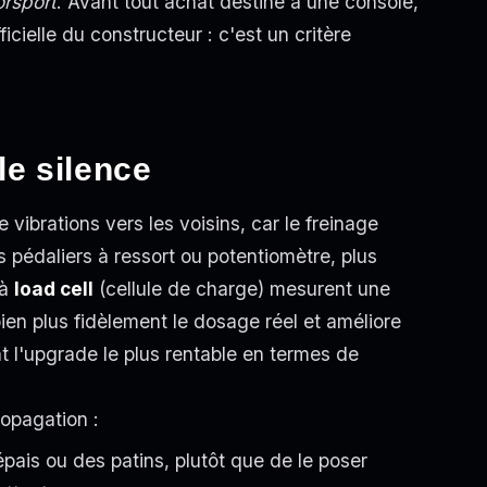
rsport
. Avant tout achat destiné à une console,
ficielle du constructeur : c'est un critère
le silence
e vibrations vers les voisins, car le freinage
s pédaliers à ressort ou potentiomètre, plus
 à
load cell
(cellule de charge) mesurent une
bien plus fidèlement le dosage réel et améliore
t l'upgrade le plus rentable en termes de
ropagation :
épais ou des patins, plutôt que de le poser