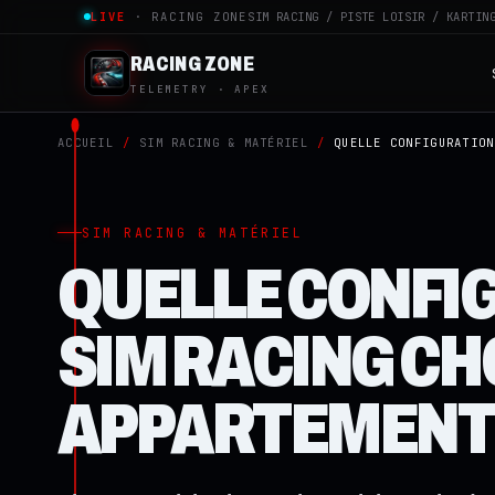
LIVE
· RACING ZONE
SIM RACING / PISTE LOISIR / KARTIN
RACING ZONE
TELEMETRY · APEX
ACCUEIL
/
SIM RACING & MATÉRIEL
/
QUELLE CONFIGURATION
SIM RACING & MATÉRIEL
QUELLE CONFI
SIM RACING CH
APPARTEMENT