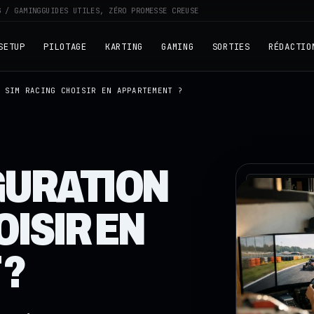
G / GAMING
GUIDES UTILES, ZÉRO PROMESSE CREUSE
SETUP
PILOTAGE
KARTING
GAMING
SORTIES
RÉDACTIO
 SIM RACING CHOISIR EN APPARTEMENT ?
GURATION
RZ · TELEME
OISIR EN
 ?