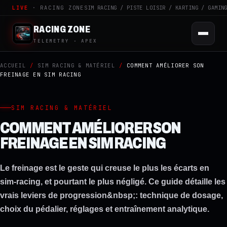
LIVE
· RACING ZONE
SIM RACING / PISTE LOISIR / KARTING / GAMIN
RACING ZONE
TELEMETRY · APEX
ACCUEIL
/
SIM RACING & MATÉRIEL
/
COMMENT AMÉLIORER SON
FREINAGE EN SIM RACING
SIM RACING & MATÉRIEL
COMMENT AMÉLIORER SON
FREINAGE EN SIM RACING
Le freinage est le geste qui creuse le plus les écarts en
sim-racing, et pourtant le plus négligé. Ce guide détaille les
vrais leviers de progression&nbsp;: technique de dosage,
choix du pédalier, réglages et entraînement analytique.