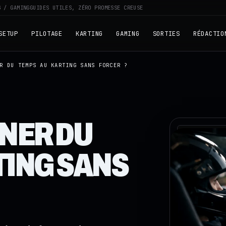
G / GAMING
GUIDES UTILES, ZÉRO PROMESSE CREUSE
SETUP
PILOTAGE
KARTING
GAMING
SORTIES
RÉDACTIO
R DU TEMPS AU KARTING SANS FORCER ?
NER DU
RZ · TELEME
TING SANS