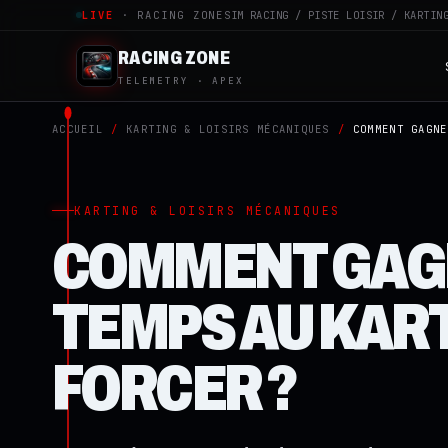
LIVE
· RACING ZONE
SIM RACING / PISTE LOISIR / KARTIN
RACING ZONE
TELEMETRY · APEX
ACCUEIL
/
KARTING & LOISIRS MÉCANIQUES
/
COMMENT GAGNE
KARTING & LOISIRS MÉCANIQUES
COMMENT GAG
TEMPS AU KAR
FORCER ?