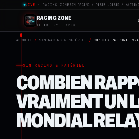
LIVE
· RACING ZONE
SIM RACING / PISTE LOISIR / KARTIN
RACING ZONE
TELEMETRY · APEX
ACCUEIL
/
SIM RACING & MATÉRIEL
/
COMBIEN RAPPORTE VRA
SIM RACING & MATÉRIEL
COMBIEN RAP
VRAIMENT UN 
MONDIAL RELAY