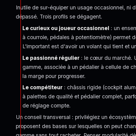
Inutile de sur-équiper un usage occasionnel, ni d
dépassé. Trois profils se dégagent.
Le curieux ou joueur occasionnel
: un ense
à courroie, pédales à potentiomètre) permet de
L'important est d'avoir un volant qui tient et u
Le passionné régulier
: le cœur du marché. U
gamme, associée à un pédalier à cellule de ch
la marge pour progresser.
Le compétiteur
: châssis rigide (cockpit alu
à palettes de qualité et pédalier complet, pa
de réglage compte.
Un conseil transversal : privilégiez un écosystè
proposent des bases sur lesquelles on peut chan
gamme sans tout racheter. Penser modularité dès