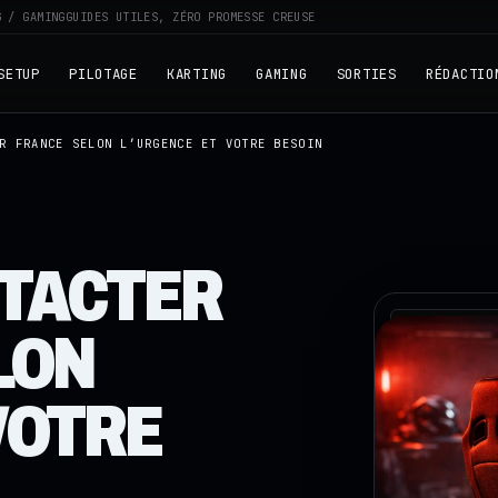
G / GAMING
GUIDES UTILES, ZÉRO PROMESSE CREUSE
SETUP
PILOTAGE
KARTING
GAMING
SORTIES
RÉDACTIO
R FRANCE SELON L’URGENCE ET VOTRE BESOIN
TACTER
RZ · TELEME
LON
VOTRE