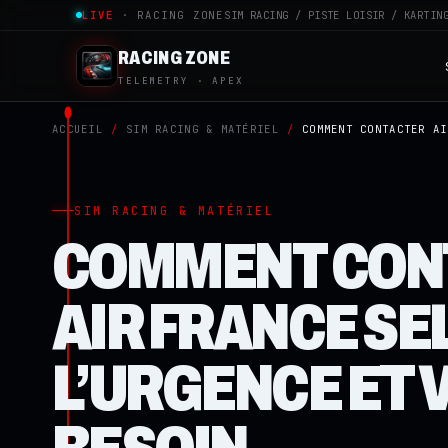
LIVE
· RACING ZONE
SIM RACING / PISTE LOISIR / KARTIN
RACING ZONE
TELEMETRY · APEX
ACCUEIL
/
SIM RACING & MATÉRIEL
/
COMMENT CONTACTER AI
SIM RACING & MATÉRIEL
COMMENT CON
AIR FRANCE SE
L’URGENCE ET 