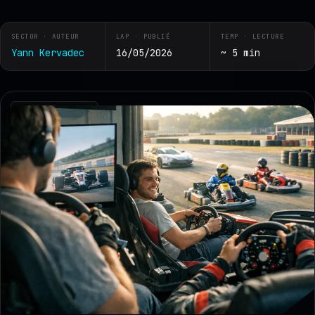
SECTOR · AUTEUR
LAP · PUBLIÉ
TEMP · LECTURE
Yann Kervadec
16/05/2026
~ 5 min
RZ · TELEMETRY