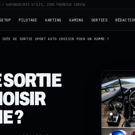
G / GAMING
GUIDES UTILES, ZÉRO PROMESSE CREUSE
SETUP
PILOTAGE
KARTING
GAMING
SORTIES
RÉDACTIO
 IDÉE DE SORTIE SPORT AUTO CHOISIR POUR UN HOMME ?
E SORTIE
RZ · TELEME
OISIR
E ?