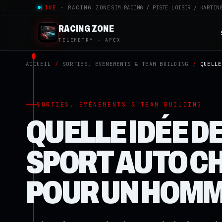
LIVE
· RACING ZONE
SIM RACING / PISTE LOISIR / KARTIN
RACING ZONE
TELEMETRY · APEX
ACCUEIL
/
SORTIES, ÉVÉNEMENTS & TEAM BUILDING
/
QUELLE
SORTIES, ÉVÉNEMENTS & TEAM BUILDING
QUELLE IDÉE D
SPORT AUTO CH
POUR UN HOMM