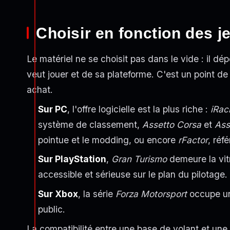
Choisir en fonction des j
Le matériel ne se choisit pas dans le vide : il d
veut jouer et de sa plateforme. C'est un point de
achat.
Sur PC
, l'offre logicielle est la plus riche :
iRac
système de classement,
Assetto Corsa
et
Ass
pointue et le modding, ou encore
rFactor
, réf
Sur PlayStation
,
Gran Turismo
demeure la vit
accessible et sérieuse sur le plan du pilotage.
Sur Xbox
, la série
Forza Motorsport
occupe un
public.
La compatibilité entre une base de volant et une 