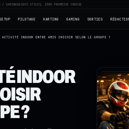
G / GAMING
GUIDES UTILES, ZÉRO PROMESSE CREUSE
SETUP
PILOTAGE
KARTING
GAMING
SORTIES
RÉDACTIO
 ACTIVITÉ INDOOR ENTRE AMIS CHOISIR SELON LE GROUPE ?
TÉ INDOOR
RZ · TELEME
OISIR
PE ?