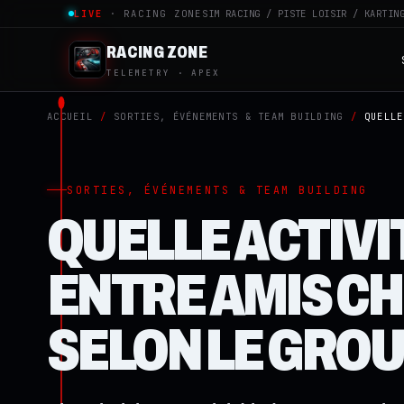
LIVE
· RACING ZONE
SIM RACING / PISTE LOISIR / KARTIN
RACING ZONE
TELEMETRY · APEX
ACCUEIL
/
SORTIES, ÉVÉNEMENTS & TEAM BUILDING
/
QUELLE
SORTIES, ÉVÉNEMENTS & TEAM BUILDING
QUELLE ACTIVI
ENTRE AMIS CH
SELON LE GROU