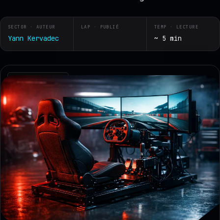
SECTOR · AUTEUR
LAP · PUBLIÉ
TEMP · LECTURE
Yann Kervadec
~ 5 min
RZ · TELEMETRY