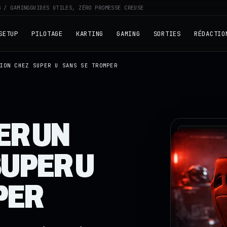
G / GAMING
GUIDES UTILES, ZÉRO PROMESSE CREUSE
SETUP
PILOTAGE
KARTING
GAMING
SORTIES
RÉDACTIO
ION CHEZ SUPER U SANS SE TROMPER
ER UN
RZ · TELEME
SUPER U
PER