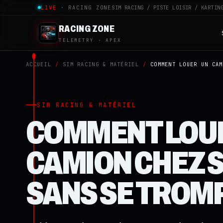
LIVE
· RACING ZONE
SIM RACING / PISTE LOISIR / KARTIN
RACING ZONE
TELEMETRY · APEX
ACCUEIL
/
SIM RACING & MATÉRIEL
/
COMMENT LOUER UN CAM
SIM RACING & MATÉRIEL
COMMENT LOU
CAMION CHEZ 
SANS SE TROM